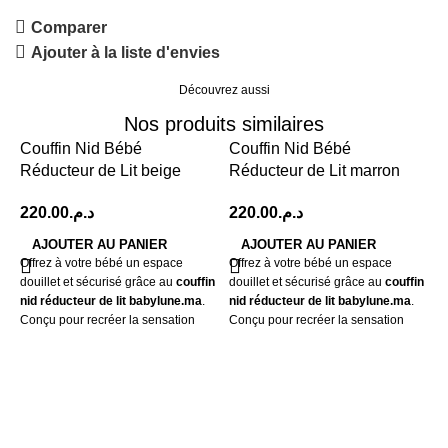
Comparer
Ajouter à la liste d'envies
Découvrez aussi
Nos produits similaires
Couffin Nid Bébé
Couffin Nid Bébé
Réducteur de Lit beige
Réducteur de Lit marron
د.م.
د.م.
AJOUTER AU PANIER
AJOUTER AU PANIER
Offrez à votre bébé un espace
Offrez à votre bébé un espace
douillet et sécurisé grâce au
couffin
douillet et sécurisé grâce au
couffin
nid réducteur de lit babylune.ma
.
nid réducteur de lit babylune.ma
.
Conçu pour recréer la sensation
Conçu pour recréer la sensation
rassurante du ventre maternel, il
rassurante du ventre maternel, il
aide bébé à se sentir protégé et
aide bébé à se sentir protégé et
favorise un
sommeil paisible dès
favorise un
sommeil paisible dès
les premiers mois
.
les premiers mois
.
C
Son oreiller assorti apporte un
Son oreiller assorti apporte un
R
soutien doux et parfaitement
soutien doux et parfaitement